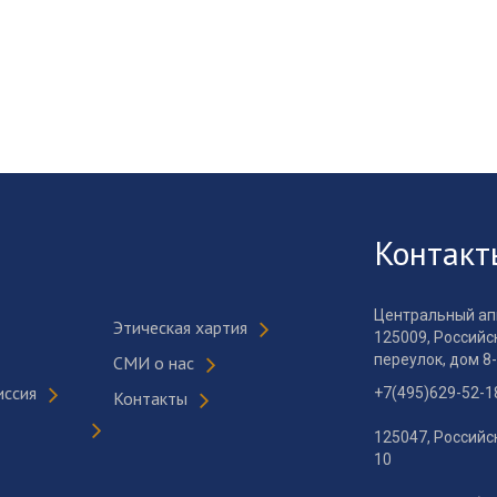
Контакт
Центральный ап
Этическая хартия
125009, Российс
переулок, дом 8-
СМИ о нас
иссия
+7(495)629-52-1
Контакты
125047, Российс
10