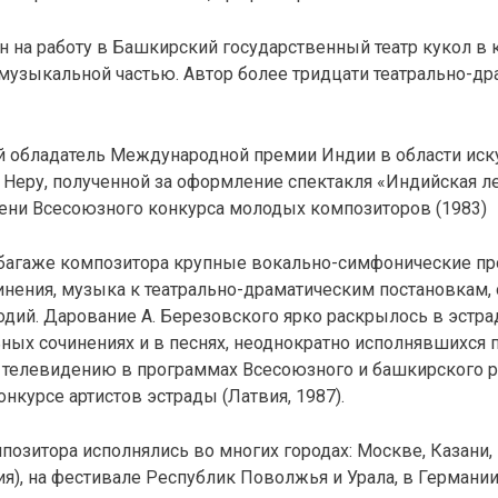
 на работу в Башкирский государственный театр кукол в 
узыкальной частью. Автор более тридцати театрально-др
й обладатель Международной премии Индии в области иск
Неру, полученной за оформление спектакля «Индийская лег
пени Всесоюзного конкурса молодых композиторов (1983)
багаже композитора крупные вокально-симфонические пр
нения, музыка к театрально-драматическим постановкам,
дий. Дарование А. Березовского ярко раскрылось в эстр
ных сочинениях и в песнях, неоднократно исполнявшихся 
телевидению в программах Всесоюзного и башкирского р
нкурсе артистов эстрады (Латвия, 1987).
позитора исполнялись во многих городах: Москве, Казани,
я), на фестивале Республик Поволжья и Урала, в Германии