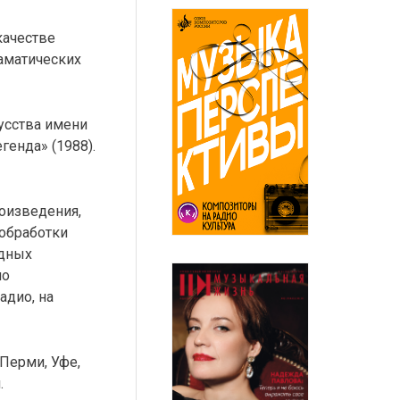
качестве
аматических
усства имени
енда» (1988).
оизведения,
 обработки
адных
по
адио, на
 Перми, Уфе,
.