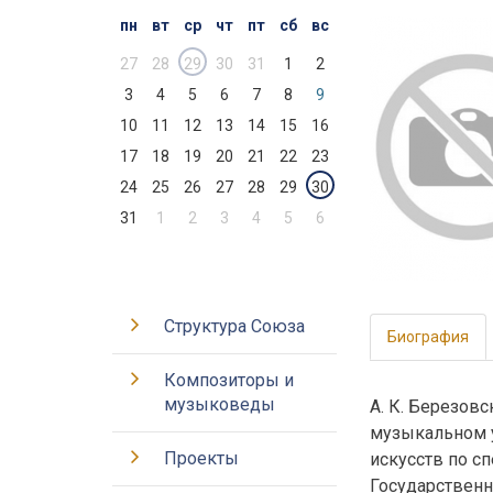
пн
вт
ср
чт
пт
сб
вс
27
28
29
30
31
1
2
3
4
5
6
7
8
9
10
11
12
13
14
15
16
17
18
19
20
21
22
23
24
25
26
27
28
29
30
31
1
2
3
4
5
6
Структура Союза
Биография
Композиторы и
музыковеды
А. К. Березов
музыкальном у
Проекты
искусств по с
Государственн