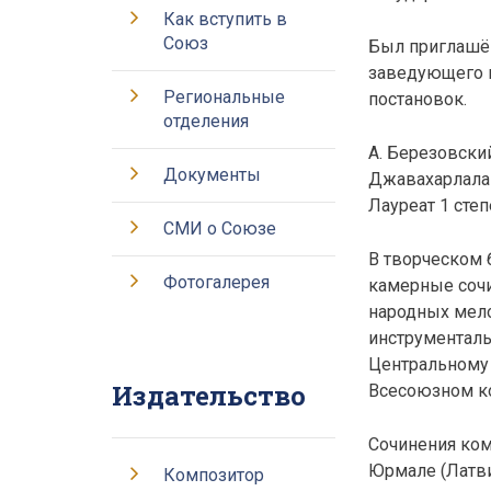
Как вступить в
Союз
Был приглашён
заведующего м
Региональные
постановок.
отделения
А. Березовски
Документы
Джавахарлала 
Лауреат 1 сте
СМИ о Союзе
В творческом 
Фотогалерея
камерные сочи
народных мело
инструменталь
Центральному 
Издательство
Всесоюзном ко
Сочинения ком
Юрмале (Латви
Композитор