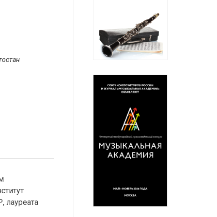
тостан
м
ститут
, лауреата